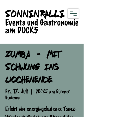
SONNENRALLE
Events und Gastronomie
am DOCK5
Zumba - Mit
Schwung ins
Wochenende
Fr., 17. Juli
  |  
DOCK5 am Dürener
Badesee
Erlebt ein energiegeladenes Tanz-