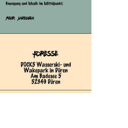
Bewegung und Musik im Mittelpunkt.
Mehr anzeigen
Adresse
DOCK5 Wasserski- und
Wakepark in Düren
Am Badesee 5
52349 Düren
BETRIEBS-ZEITEN
Sommer (Wassersport):
immer von April-Oktober