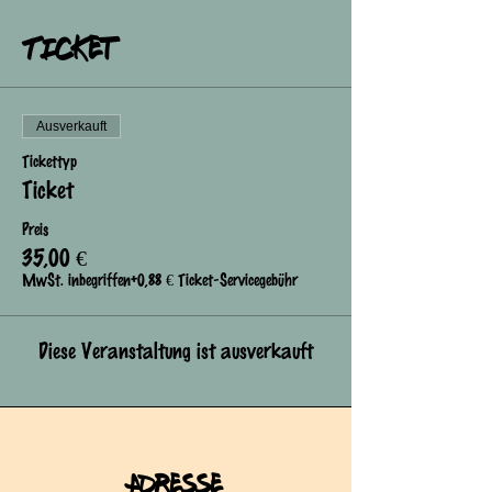
Ticket
Ausverkauft
Tickettyp
Ticket
Preis
35,00 €
MwSt. inbegriffen
+0,88 € Ticket-Servicegebühr
Diese Veranstaltung ist ausverkauft
Adresse