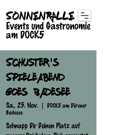
SONNENRALLE
Events und Gastronomie
am DOCK5
Schuster's
Spieleabend
goes Badesee
Sa., 25. Nov.
  |  
DOCK5 am Dürener
Badesee
Schnapp Dir Deinen Platz auf