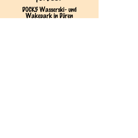
DOCK5 Wasserski- und
Wakepark in Düren
Am Badesee 5
52349 Düren
BETRIEBS-ZEITEN
Sommer (Wassersport):
immer von April-Oktober
Winter (Spieleabende):
immer von November-März
Kontakt
Ihr plant eine Feier bei uns, möchtet